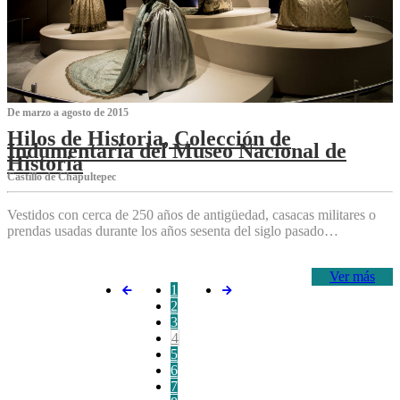
De marzo a agosto de 2015
Hilos de Historia, Colección de
Indumentaria del Museo Nacional de
Historia
Castillo de Chapultepec
Vestidos con cerca de 250 años de antigüedad, casacas militares o
prendas usadas durante los años sesenta del siglo pasado…
Ver más
1
2
3
4
5
6
7