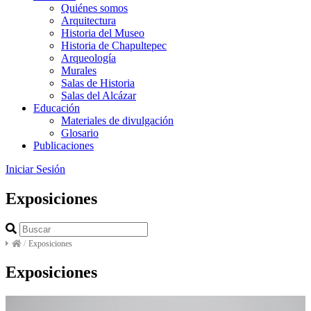
Quiénes somos
Arquitectura
Historia del Museo
Historia de Chapultepec
Arqueología
Murales
Salas de Historia
Salas del Alcázar
Educación
Materiales de divulgación
Glosario
Publicaciones
Iniciar Sesión
Exposiciones
/
Exposiciones
Exposiciones