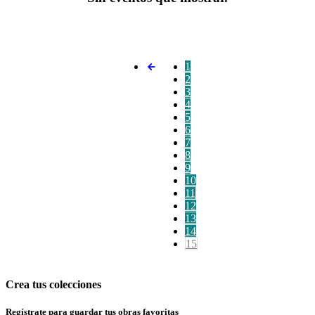
1
2
3
4
5
6
7
8
9
10
11
12
13
14
15
Crea tus colecciones
Regístrate para guardar tus obras favoritas