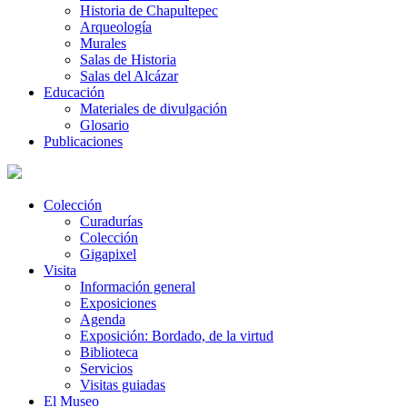
Historia de Chapultepec
Arqueología
Murales
Salas de Historia
Salas del Alcázar
Educación
Materiales de divulgación
Glosario
Publicaciones
Colección
Curadurías
Colección
Gigapixel
Visita
Información general
Exposiciones
Agenda
Exposición: Bordado, de la virtud
Biblioteca
Servicios
Visitas guiadas
El Museo