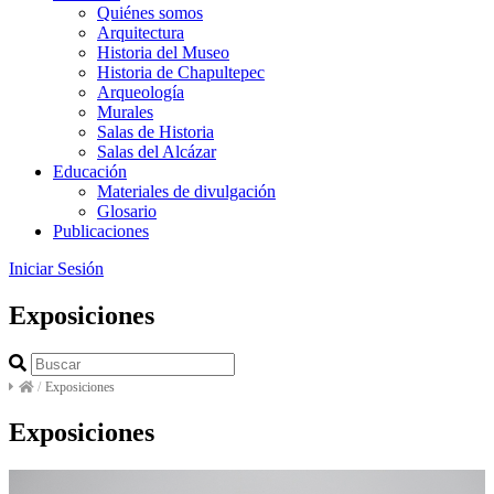
Quiénes somos
Arquitectura
Historia del Museo
Historia de Chapultepec
Arqueología
Murales
Salas de Historia
Salas del Alcázar
Educación
Materiales de divulgación
Glosario
Publicaciones
Iniciar Sesión
Exposiciones
/
Exposiciones
Exposiciones