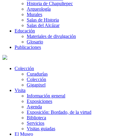
Historia de Chapultepec
Arqueología
Murales
Salas de Historia
Salas del Alcázar
Educación
Materiales de divulgación
Glosario
Publicaciones
Colección
Curadurías
Colección
Gigapixel
Visita
Información general
Exposiciones
Agenda
Exposición: Bordado, de la virtud
Biblioteca
Servicios
Visitas guiadas
El Museo