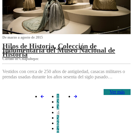
De marzo a agosto de 2015
Hilos de Historia, Colección de
Indumentaria del Museo Nacional de
Historia
Castillo de Chapultepec
Vestidos con cerca de 250 años de antigüedad, casacas militares o
prendas usadas durante los años sesenta del siglo pasado…
Ver más
1
2
3
4
5
6
7