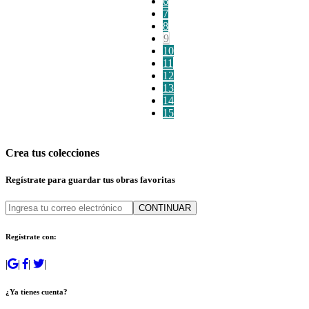
6
7
8
9
10
11
12
13
14
15
Crea tus colecciones
Regístrate para guardar tus obras favoritas
CONTINUAR
Regístrate con:
|
|
|
|
¿Ya tienes cuenta?