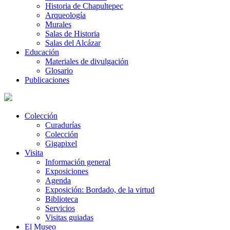
Historia de Chapultepec
Arqueología
Murales
Salas de Historia
Salas del Alcázar
Educación
Materiales de divulgación
Glosario
Publicaciones
Colección
Curadurías
Colección
Gigapixel
Visita
Información general
Exposiciones
Agenda
Exposición: Bordado, de la virtud
Biblioteca
Servicios
Visitas guiadas
El Museo