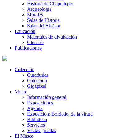
Historia de Chapultepec
Arqueología
Murales
Salas de Historia
Salas del Alcázar
Educación
Materiales de divulgación
Glosario
Publicaciones
Colección
Curadurías
Colección
Gigapixel
Visita
Información general
Exposiciones
Agenda
Exposición: Bordado, de la virtud
Biblioteca
Servicios
Visitas guiadas
El Museo