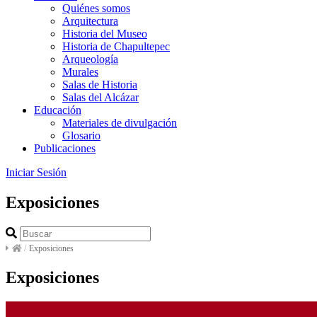
Quiénes somos
Arquitectura
Historia del Museo
Historia de Chapultepec
Arqueología
Murales
Salas de Historia
Salas del Alcázar
Educación
Materiales de divulgación
Glosario
Publicaciones
Iniciar Sesión
Exposiciones
/
Exposiciones
Exposiciones