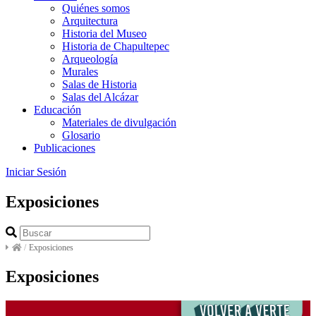
Quiénes somos
Arquitectura
Historia del Museo
Historia de Chapultepec
Arqueología
Murales
Salas de Historia
Salas del Alcázar
Educación
Materiales de divulgación
Glosario
Publicaciones
Iniciar Sesión
Exposiciones
/
Exposiciones
Exposiciones