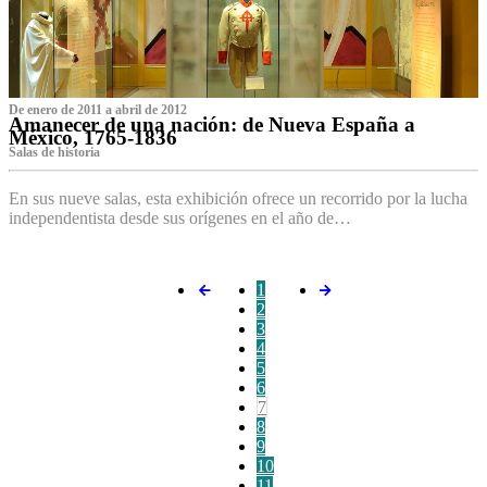
De enero de 2011 a abril de 2012
Amanecer de una nación: de Nueva España a
México, 1765-1836
Salas de historia
En sus nueve salas, esta exhibición ofrece un recorrido por la lucha
independentista desde sus orígenes en el año de…
1
2
3
4
5
6
7
8
9
10
11