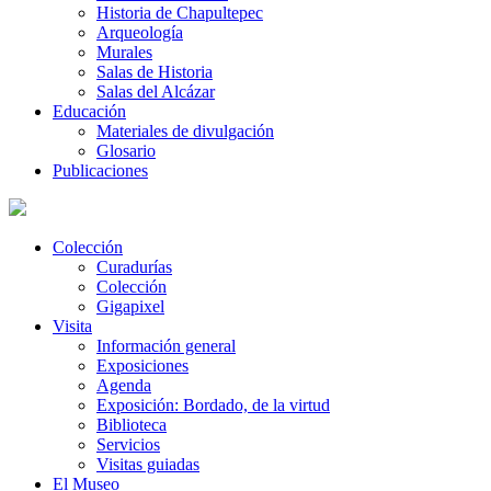
Historia de Chapultepec
Arqueología
Murales
Salas de Historia
Salas del Alcázar
Educación
Materiales de divulgación
Glosario
Publicaciones
Colección
Curadurías
Colección
Gigapixel
Visita
Información general
Exposiciones
Agenda
Exposición: Bordado, de la virtud
Biblioteca
Servicios
Visitas guiadas
El Museo