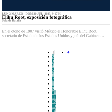
LUN 2 MARZO - DOM 30 JUL 2023, 9-17 H.
Elihu Root, exposición fotográfica
Sala de Batalla
En el otoño de 1907 visitó México el Honorable Elihu Root,
secretario de Estado de los Estados Unidos y jefe del Gabinete…
1
2
3
4
5
6
7
8
9
10
11
12
13
14