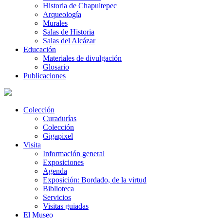
Historia de Chapultepec
Arqueología
Murales
Salas de Historia
Salas del Alcázar
Educación
Materiales de divulgación
Glosario
Publicaciones
Colección
Curadurías
Colección
Gigapixel
Visita
Información general
Exposiciones
Agenda
Exposición: Bordado, de la virtud
Biblioteca
Servicios
Visitas guiadas
El Museo