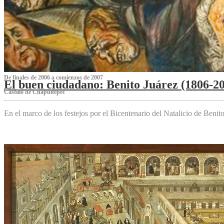
De finales de 2006 a comienzos de 2007
El buen ciudadano: Benito Juárez (1806-2
Castillo de Chapultepec
En el marco de los festejos por el Bicentenario del Natalicio de Beni