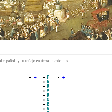
ral española y su reflejo en tierras mexicanas.…
1
2
3
4
5
6
7
8