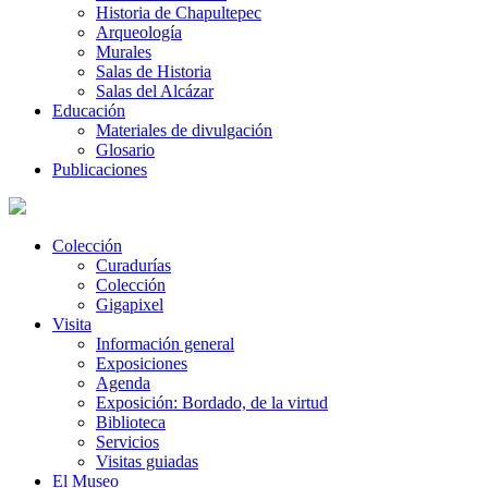
Historia de Chapultepec
Arqueología
Murales
Salas de Historia
Salas del Alcázar
Educación
Materiales de divulgación
Glosario
Publicaciones
Colección
Curadurías
Colección
Gigapixel
Visita
Información general
Exposiciones
Agenda
Exposición: Bordado, de la virtud
Biblioteca
Servicios
Visitas guiadas
El Museo