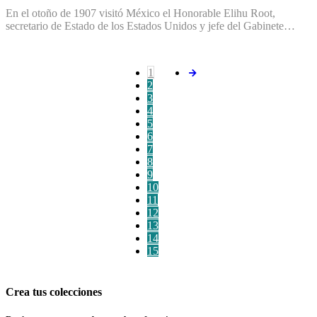
En el otoño de 1907 visitó México el Honorable Elihu Root,
secretario de Estado de los Estados Unidos y jefe del Gabinete…
1
2
3
4
5
6
7
8
9
10
11
12
13
14
15
Crea tus colecciones