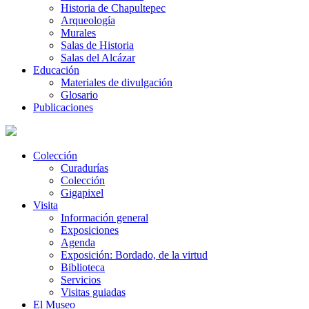
Historia de Chapultepec
Arqueología
Murales
Salas de Historia
Salas del Alcázar
Educación
Materiales de divulgación
Glosario
Publicaciones
Colección
Curadurías
Colección
Gigapixel
Visita
Información general
Exposiciones
Agenda
Exposición: Bordado, de la virtud
Biblioteca
Servicios
Visitas guiadas
El Museo