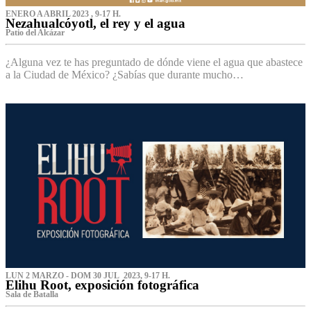
ENERO A ABRIL 2023 , 9-17 H.
Nezahualcóyotl, el rey y el agua
Patio del Alcázar
¿Alguna vez te has preguntado de dónde viene el agua que abastece
a la Ciudad de México? ¿Sabías que durante mucho…
LUN 2 MARZO - DOM 30 JUL 2023, 9-17 H.
Elihu Root, exposición fotográfica
Sala de Batalla