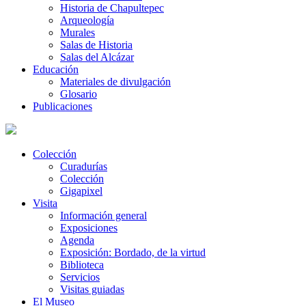
Historia de Chapultepec
Arqueología
Murales
Salas de Historia
Salas del Alcázar
Educación
Materiales de divulgación
Glosario
Publicaciones
Colección
Curadurías
Colección
Gigapixel
Visita
Información general
Exposiciones
Agenda
Exposición: Bordado, de la virtud
Biblioteca
Servicios
Visitas guiadas
El Museo