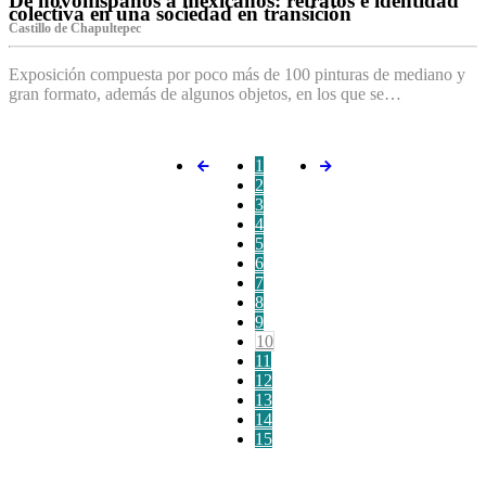
De novohispanos a mexicanos: retratos e identidad
colectiva en una sociedad en transición
Castillo de Chapultepec
Exposición compuesta por poco más de 100 pinturas de mediano y
gran formato, además de algunos objetos, en los que se…
1
2
3
4
5
6
7
8
9
10
11
12
13
14
15