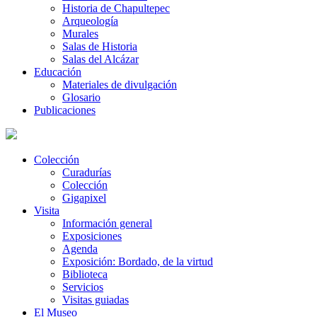
Historia de Chapultepec
Arqueología
Murales
Salas de Historia
Salas del Alcázar
Educación
Materiales de divulgación
Glosario
Publicaciones
Colección
Curadurías
Colección
Gigapixel
Visita
Información general
Exposiciones
Agenda
Exposición: Bordado, de la virtud
Biblioteca
Servicios
Visitas guiadas
El Museo