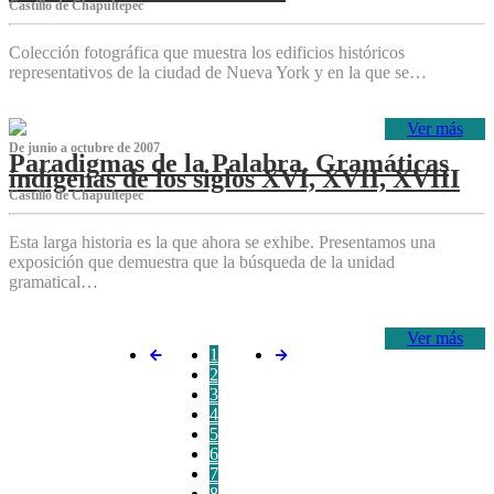
Castillo de Chapultepec
Colección fotográfica que muestra los edificios históricos
representativos de la ciudad de Nueva York y en la que se…
Ver más
De junio a octubre de 2007
Paradigmas de la Palabra. Gramáticas
indígenas de los siglos XVI, XVII, XVIII
Castillo de Chapultepec
Esta larga historia es la que ahora se exhibe. Presentamos una
exposición que demuestra que la búsqueda de la unidad
gramatical…
Ver más
1
2
3
4
5
6
7
8