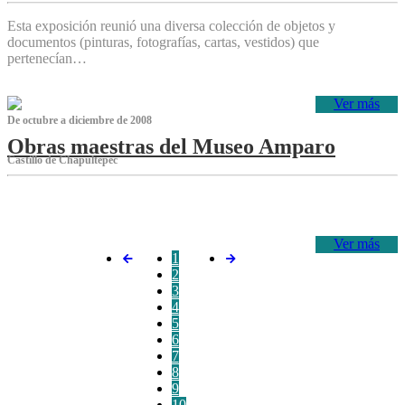
Esta exposición reunió una diversa colección de objetos y
documentos (pinturas, fotografías, cartas, vestidos) que
pertenecían…
Ver más
De octubre a diciembre de 2008
Obras maestras del Museo Amparo
Castillo de Chapultepec
‌
Ver más
1
2
3
4
5
6
7
8
9
10