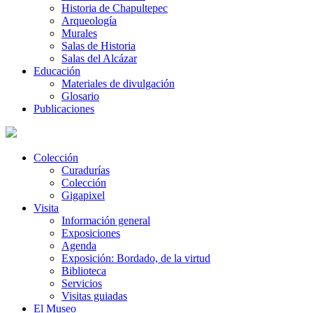
Historia de Chapultepec
Arqueología
Murales
Salas de Historia
Salas del Alcázar
Educación
Materiales de divulgación
Glosario
Publicaciones
Colección
Curadurías
Colección
Gigapixel
Visita
Información general
Exposiciones
Agenda
Exposición: Bordado, de la virtud
Biblioteca
Servicios
Visitas guiadas
El Museo