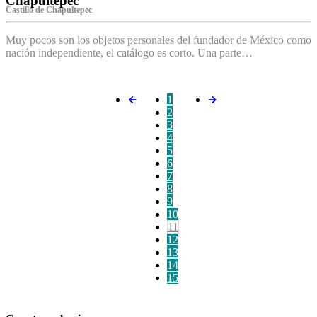
Chapultepec
Castillo de Chapultepec
Muy pocos son los objetos personales del fundador de México como
nación independiente, el catálogo es corto. Una parte…
1
2
3
4
5
6
7
8
9
10
11
12
13
14
15