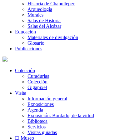
Historia de Chapultepec
Arqueología
Murales
Salas de Historia
Salas del Alcázar
Educación
Materiales de divulgación
Glosario
Publicaciones
Colección
Curadurías
Colección
Gigapixel
Visita
Información general
Exposiciones
Agenda
Exposición: Bordado, de la virtud
Biblioteca
Servicios
Visitas guiadas
El Museo