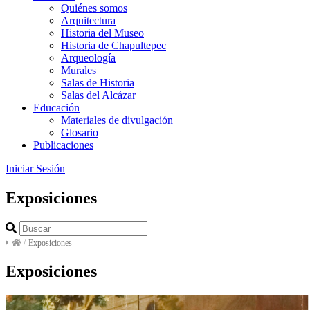
Quiénes somos
Arquitectura
Historia del Museo
Historia de Chapultepec
Arqueología
Murales
Salas de Historia
Salas del Alcázar
Educación
Materiales de divulgación
Glosario
Publicaciones
Iniciar Sesión
Exposiciones
/
Exposiciones
Exposiciones