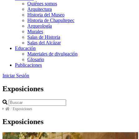
Quiénes somos
Arquitectura
Historia del Museo
Historia de Chapultepec
Arqueología
Murales
Salas de Historia
Salas del Alcázar
Educación
Materiales de divulgación
Glosario
Publicaciones
Iniciar Sesión
Exposiciones
/
Exposiciones
Exposiciones