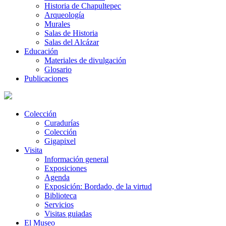
Historia de Chapultepec
Arqueología
Murales
Salas de Historia
Salas del Alcázar
Educación
Materiales de divulgación
Glosario
Publicaciones
Colección
Curadurías
Colección
Gigapixel
Visita
Información general
Exposiciones
Agenda
Exposición: Bordado, de la virtud
Biblioteca
Servicios
Visitas guiadas
El Museo