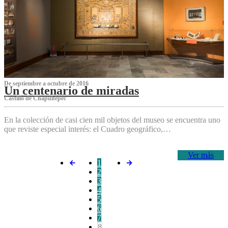
De septiembre a octubre de 2016
Un centenario de miradas
Castillo de Chapultepec
En la colección de casi cien mil objetos del museo se encuentra uno
que reviste especial interés: el Cuadro geográfico,…
Ver más
1
2
3
4
5
6
7
8