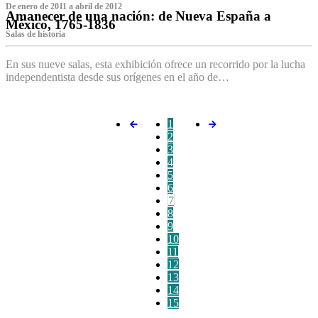
De enero de 2011 a abril de 2012
Amanecer de una nación: de Nueva España a
México, 1765-1836
Salas de historia
En sus nueve salas, esta exhibición ofrece un recorrido por la lucha
independentista desde sus orígenes en el año de…
1
2
3
4
5
6
7
8
9
10
11
12
13
14
15