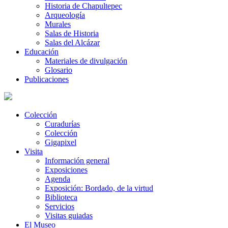
Historia de Chapultepec
Arqueología
Murales
Salas de Historia
Salas del Alcázar
Educación
Materiales de divulgación
Glosario
Publicaciones
Colección
Curadurías
Colección
Gigapixel
Visita
Información general
Exposiciones
Agenda
Exposición: Bordado, de la virtud
Biblioteca
Servicios
Visitas guiadas
El Museo