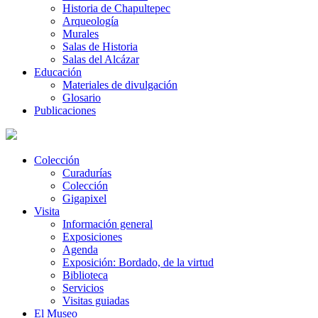
Historia de Chapultepec
Arqueología
Murales
Salas de Historia
Salas del Alcázar
Educación
Materiales de divulgación
Glosario
Publicaciones
Colección
Curadurías
Colección
Gigapixel
Visita
Información general
Exposiciones
Agenda
Exposición: Bordado, de la virtud
Biblioteca
Servicios
Visitas guiadas
El Museo