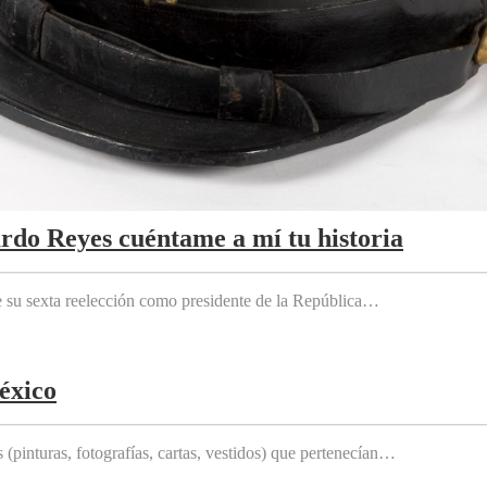
ardo Reyes cuéntame a mí tu historia
e su sexta reelección como presidente de la República…
éxico
(pinturas, fotografías, cartas, vestidos) que pertenecían…