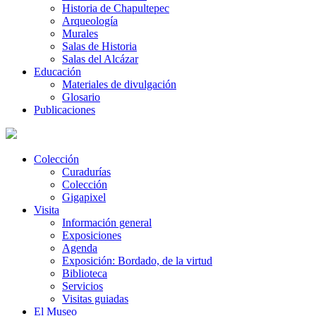
Historia de Chapultepec
Arqueología
Murales
Salas de Historia
Salas del Alcázar
Educación
Materiales de divulgación
Glosario
Publicaciones
Colección
Curadurías
Colección
Gigapixel
Visita
Información general
Exposiciones
Agenda
Exposición: Bordado, de la virtud
Biblioteca
Servicios
Visitas guiadas
El Museo