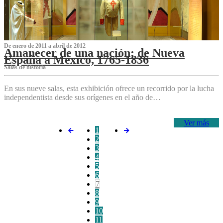
De enero de 2011 a abril de 2012
Amanecer de una nación: de Nueva
España a México, 1765-1836
Salas de historia
En sus nueve salas, esta exhibición ofrece un recorrido por la lucha
independentista desde sus orígenes en el año de…
Ver más
1
2
3
4
5
6
7
8
9
10
11