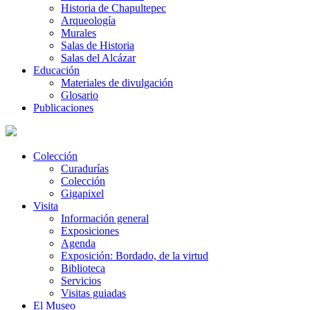
Historia de Chapultepec
Arqueología
Murales
Salas de Historia
Salas del Alcázar
Educación
Materiales de divulgación
Glosario
Publicaciones
Colección
Curadurías
Colección
Gigapixel
Visita
Información general
Exposiciones
Agenda
Exposición: Bordado, de la virtud
Biblioteca
Servicios
Visitas guiadas
El Museo