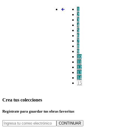
1
2
3
4
5
6
7
8
9
10
11
12
13
14
15
Crea tus colecciones
Regístrate para guardar tus obras favoritas
CONTINUAR