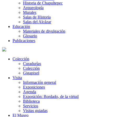
Historia de Chapultepec
Arqueología
Murales
Salas de Historia
Salas del Alcázar
Educación
Materiales de divulgación
Glosario
Publicaciones
Colección
Curadurías
Colección
Gigapixel
Visita
Información general
Exposiciones
Agenda
Exposición: Bordado, de la virtud
Biblioteca
Servicios
Visitas guiadas
El Museo