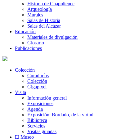
Historia de Chapultepec
Arqueología
Murales
Salas de Historia
Salas del Alcázar
Educación
Materiales de divulgación
Glosario
Publicaciones
Colección
Curadurías
Colección
Gigapixel
Visita
Información general
Exposiciones
Agenda
Exposición: Bordado, de la virtud
Biblioteca
Servicios
Visitas guiadas
El Museo