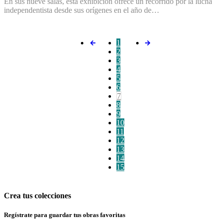
En sus nueve salas, esta exhibición ofrece un recorrido por la lucha
independentista desde sus orígenes en el año de…
1
2
3
4
5
6
7
8
9
10
11
12
13
14
15
Crea tus colecciones
Regístrate para guardar tus obras favoritas