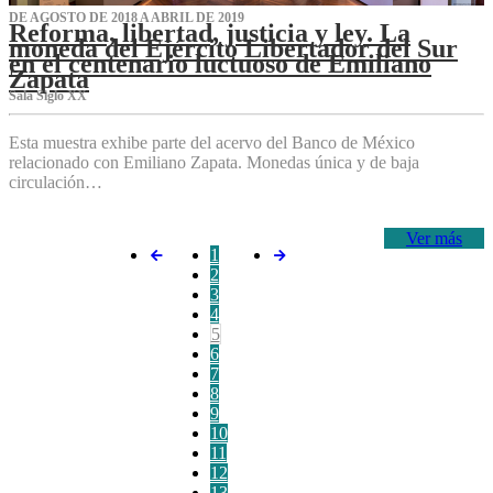
DE AGOSTO DE 2018 A ABRIL DE 2019
Reforma, libertad, justicia y ley. La
moneda del Ejército Libertador del Sur
en el centenario luctuoso de Emiliano
Zapata
Sala Siglo XX
Esta muestra exhibe parte del acervo del Banco de México
relacionado con Emiliano Zapata. Monedas única y de baja
circulación…
Ver más
1
2
3
4
5
6
7
8
9
10
11
12
13