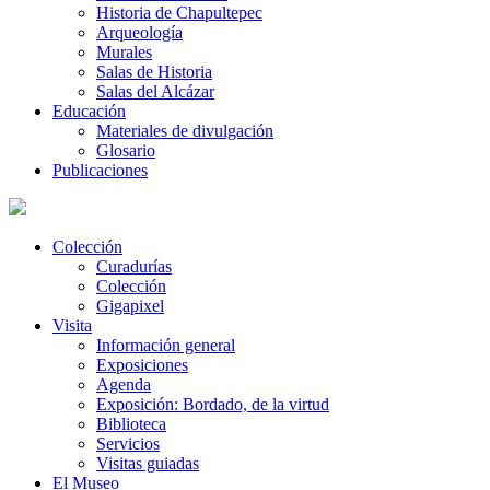
Historia de Chapultepec
Arqueología
Murales
Salas de Historia
Salas del Alcázar
Educación
Materiales de divulgación
Glosario
Publicaciones
Colección
Curadurías
Colección
Gigapixel
Visita
Información general
Exposiciones
Agenda
Exposición: Bordado, de la virtud
Biblioteca
Servicios
Visitas guiadas
El Museo