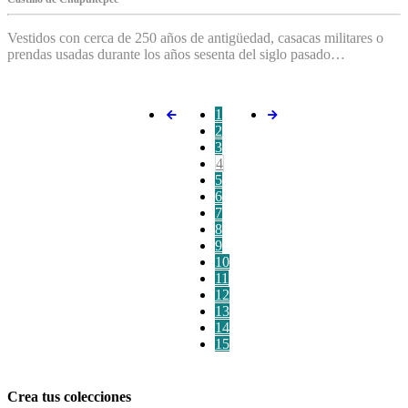
Vestidos con cerca de 250 años de antigüedad, casacas militares o
prendas usadas durante los años sesenta del siglo pasado…
1
2
3
4
5
6
7
8
9
10
11
12
13
14
15
Crea tus colecciones