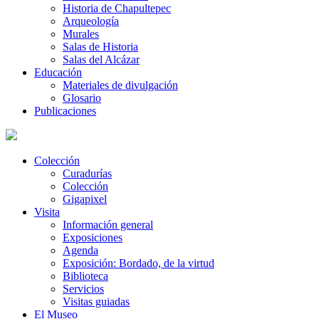
Historia de Chapultepec
Arqueología
Murales
Salas de Historia
Salas del Alcázar
Educación
Materiales de divulgación
Glosario
Publicaciones
Colección
Curadurías
Colección
Gigapixel
Visita
Información general
Exposiciones
Agenda
Exposición: Bordado, de la virtud
Biblioteca
Servicios
Visitas guiadas
El Museo