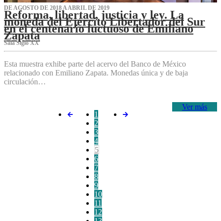
DE AGOSTO DE 2018 A ABRIL DE 2019
Reforma, libertad, justicia y ley. La
moneda del Ejército Libertador del Sur
en el centenario luctuoso de Emiliano
Zapata
Sala Siglo XX
Esta muestra exhibe parte del acervo del Banco de México
relacionado con Emiliano Zapata. Monedas única y de baja
circulación…
Ver más
1
2
3
4
5
6
7
8
9
10
11
12
13