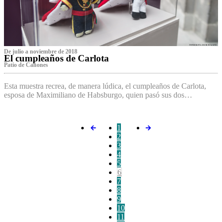
De julio a noviembre de 2018
El cumpleaños de Carlota
Patio de Cañones
Esta muestra recrea, de manera lúdica, el cumpleaños de Carlota,
esposa de Maximiliano de Habsburgo, quien pasó sus dos…
1
2
3
4
5
6
7
8
9
10
11