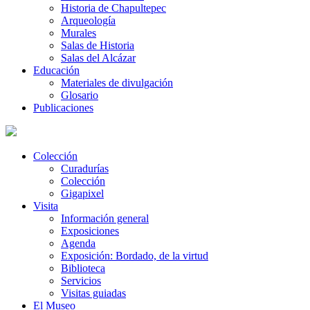
Historia de Chapultepec
Arqueología
Murales
Salas de Historia
Salas del Alcázar
Educación
Materiales de divulgación
Glosario
Publicaciones
Colección
Curadurías
Colección
Gigapixel
Visita
Información general
Exposiciones
Agenda
Exposición: Bordado, de la virtud
Biblioteca
Servicios
Visitas guiadas
El Museo