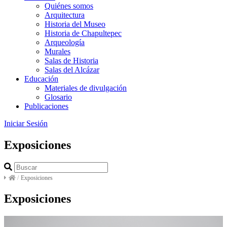
Quiénes somos
Arquitectura
Historia del Museo
Historia de Chapultepec
Arqueología
Murales
Salas de Historia
Salas del Alcázar
Educación
Materiales de divulgación
Glosario
Publicaciones
Iniciar Sesión
Exposiciones
/
Exposiciones
Exposiciones