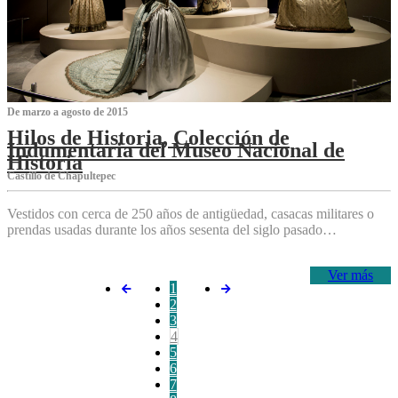
De marzo a agosto de 2015
Hilos de Historia, Colección de
Indumentaria del Museo Nacional de
Historia
Castillo de Chapultepec
Vestidos con cerca de 250 años de antigüedad, casacas militares o
prendas usadas durante los años sesenta del siglo pasado…
Ver más
1
2
3
4
5
6
7