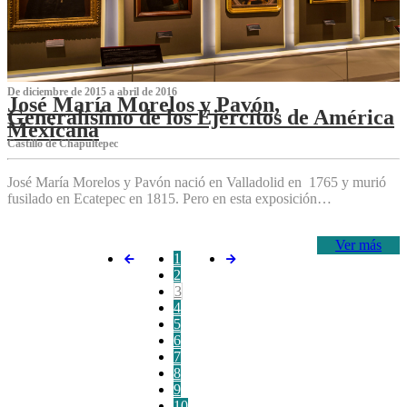
De diciembre de 2015 a abril de 2016
José María Morelos y Pavón,
Generalísimo de los Ejércitos de América
Mexicana
C‌astillo de Chapultepec
José María Morelos y Pavón nació en Valladolid en 1765 y murió
fusilado en Ecatepec en 1815. Pero en esta exposición…
Ver más
1
2
3
4
5
6
7
8
9
10