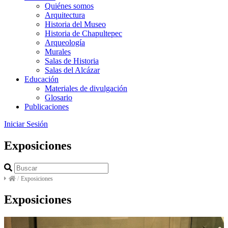
Quiénes somos
Arquitectura
Historia del Museo
Historia de Chapultepec
Arqueología
Murales
Salas de Historia
Salas del Alcázar
Educación
Materiales de divulgación
Glosario
Publicaciones
Iniciar Sesión
Exposiciones
/
Exposiciones
Exposiciones