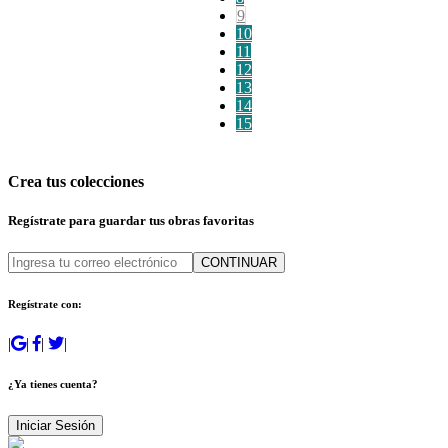
9
10
11
12
13
14
15
Crea tus colecciones
Regístrate para guardar tus obras favoritas
CONTINUAR
Regístrate con:
|
|
|
|
¿Ya tienes cuenta?
Iniciar Sesión