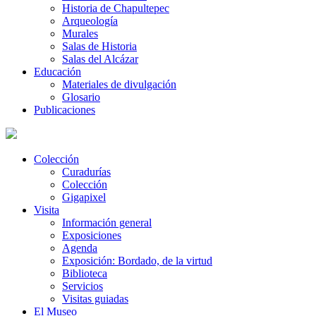
Historia de Chapultepec
Arqueología
Murales
Salas de Historia
Salas del Alcázar
Educación
Materiales de divulgación
Glosario
Publicaciones
Colección
Curadurías
Colección
Gigapixel
Visita
Información general
Exposiciones
Agenda
Exposición: Bordado, de la virtud
Biblioteca
Servicios
Visitas guiadas
El Museo