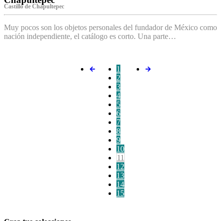
Castillo de Chapultepec
Muy pocos son los objetos personales del fundador de México como
nación independiente, el catálogo es corto. Una parte…
1
2
3
4
5
6
7
8
9
10
11
12
13
14
15