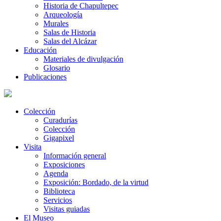
Historia de Chapultepec
Arqueología
Murales
Salas de Historia
Salas del Alcázar
Educación
Materiales de divulgación
Glosario
Publicaciones
Colección
Curadurías
Colección
Gigapixel
Visita
Información general
Exposiciones
Agenda
Exposición: Bordado, de la virtud
Biblioteca
Servicios
Visitas guiadas
El Museo