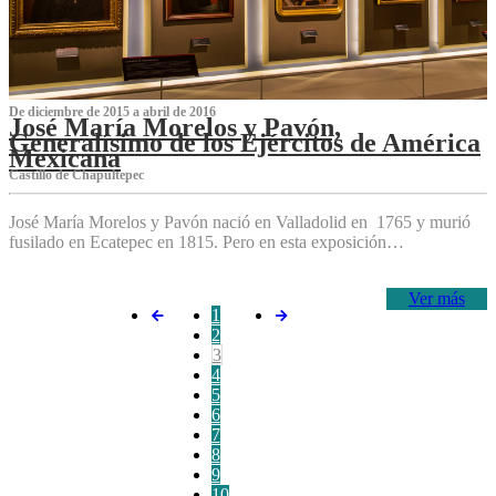
De diciembre de 2015 a abril de 2016
José María Morelos y Pavón,
Generalísimo de los Ejércitos de América
Mexicana
C‌astillo de Chapultepec
José María Morelos y Pavón nació en Valladolid en 1765 y murió
fusilado en Ecatepec en 1815. Pero en esta exposición…
Ver más
1
2
3
4
5
6
7
8
9
10