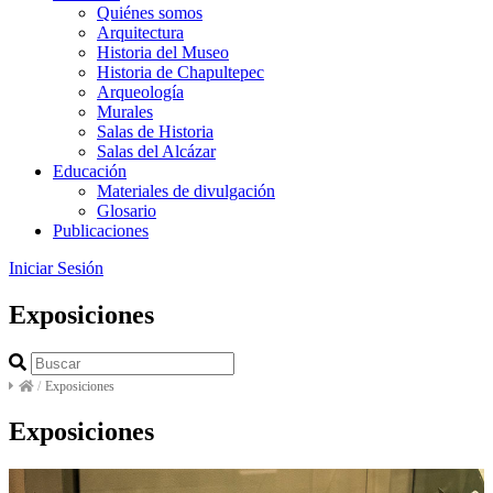
Quiénes somos
Arquitectura
Historia del Museo
Historia de Chapultepec
Arqueología
Murales
Salas de Historia
Salas del Alcázar
Educación
Materiales de divulgación
Glosario
Publicaciones
Iniciar Sesión
Exposiciones
/
Exposiciones
Exposiciones