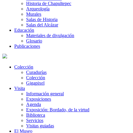
Historia de Chapultepec
Arqueología
Murales
Salas de Historia
Salas del Alcázar
Educación
Materiales de divulgación
Glosario
Publicaciones
Colección
Curadurías
Colección
Gigapixel
Visita
Información general
Exposiciones
Agenda
Exposición: Bordado, de la virtud
Biblioteca
Servicios
Visitas guiadas
El Museo