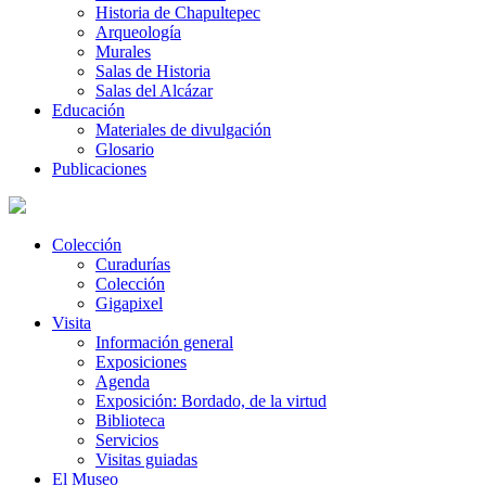
Historia de Chapultepec
Arqueología
Murales
Salas de Historia
Salas del Alcázar
Educación
Materiales de divulgación
Glosario
Publicaciones
Colección
Curadurías
Colección
Gigapixel
Visita
Información general
Exposiciones
Agenda
Exposición: Bordado, de la virtud
Biblioteca
Servicios
Visitas guiadas
El Museo