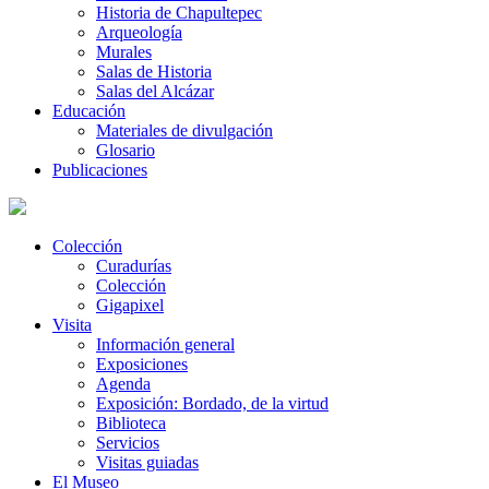
Historia de Chapultepec
Arqueología
Murales
Salas de Historia
Salas del Alcázar
Educación
Materiales de divulgación
Glosario
Publicaciones
Colección
Curadurías
Colección
Gigapixel
Visita
Información general
Exposiciones
Agenda
Exposición: Bordado, de la virtud
Biblioteca
Servicios
Visitas guiadas
El Museo