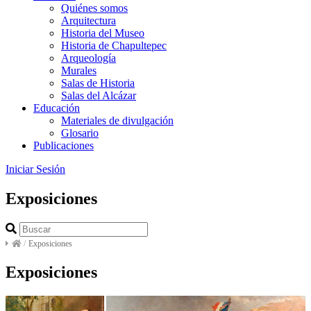
Quiénes somos
Arquitectura
Historia del Museo
Historia de Chapultepec
Arqueología
Murales
Salas de Historia
Salas del Alcázar
Educación
Materiales de divulgación
Glosario
Publicaciones
Iniciar Sesión
Exposiciones
/
Exposiciones
Exposiciones