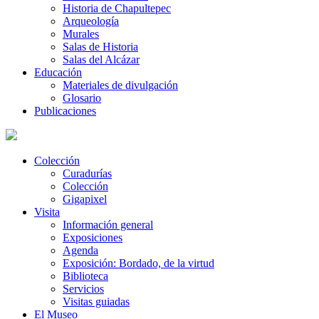
Historia de Chapultepec
Arqueología
Murales
Salas de Historia
Salas del Alcázar
Educación
Materiales de divulgación
Glosario
Publicaciones
Colección
Curadurías
Colección
Gigapixel
Visita
Información general
Exposiciones
Agenda
Exposición: Bordado, de la virtud
Biblioteca
Servicios
Visitas guiadas
El Museo