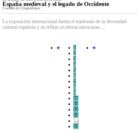
España medieval y el legado de Occidente
Castillo de Chapultepec
La exposición internacional ilustra el trasfondo de la diversidad
cultural española y su reflejo en tierras mexicanas.…
1
2
3
4
5
6
7
8
9
10
11
12
13
14
15