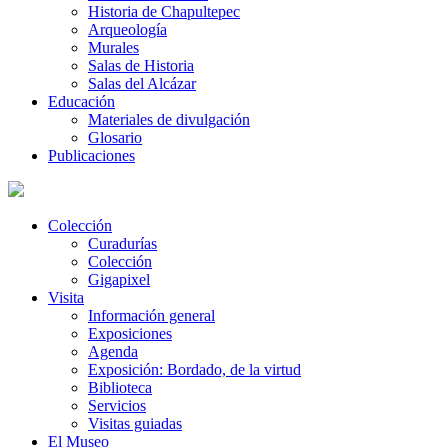
Historia de Chapultepec
Arqueología
Murales
Salas de Historia
Salas del Alcázar
Educación
Materiales de divulgación
Glosario
Publicaciones
Colección
Curadurías
Colección
Gigapixel
Visita
Información general
Exposiciones
Agenda
Exposición: Bordado, de la virtud
Biblioteca
Servicios
Visitas guiadas
El Museo