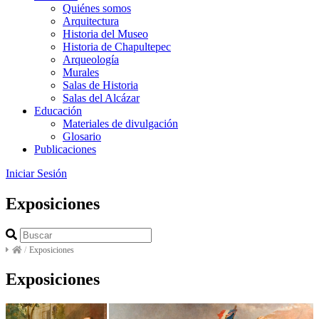
Quiénes somos
Arquitectura
Historia del Museo
Historia de Chapultepec
Arqueología
Murales
Salas de Historia
Salas del Alcázar
Educación
Materiales de divulgación
Glosario
Publicaciones
Iniciar Sesión
Exposiciones
/
Exposiciones
Exposiciones