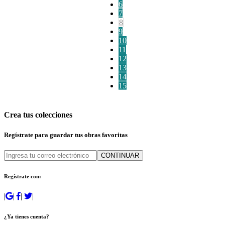
6
7
8
9
10
11
12
13
14
15
Crea tus colecciones
Regístrate para guardar tus obras favoritas
CONTINUAR
Regístrate con:
|
|
|
|
¿Ya tienes cuenta?