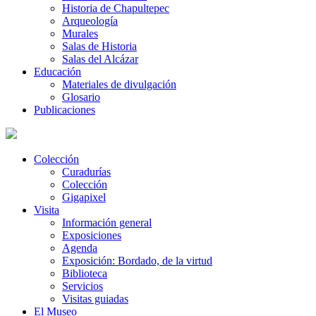
Historia de Chapultepec
Arqueología
Murales
Salas de Historia
Salas del Alcázar
Educación
Materiales de divulgación
Glosario
Publicaciones
Colección
Curadurías
Colección
Gigapixel
Visita
Información general
Exposiciones
Agenda
Exposición: Bordado, de la virtud
Biblioteca
Servicios
Visitas guiadas
El Museo