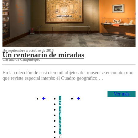
De septiembre a octubre de 2016
Un centenario de miradas
Castillo de Chapultepec
En la colección de casi cien mil objetos del museo se encuentra uno
que reviste especial interés: el Cuadro geográfico,…
Ver más
1
2
3
4
5
6
7
8