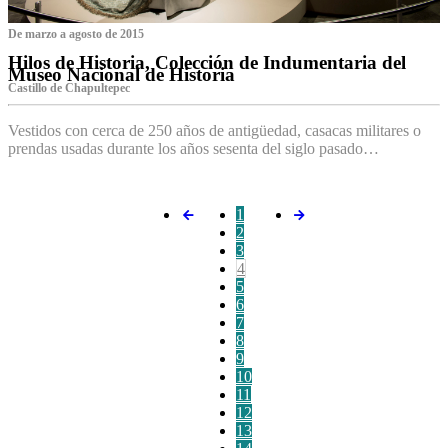
De marzo a agosto de 2015
Hilos de Historia, Colección de Indumentaria del
Museo Nacional de Historia
Castillo de Chapultepec
Vestidos con cerca de 250 años de antigüedad, casacas militares o
prendas usadas durante los años sesenta del siglo pasado…
1
2
3
4
5
6
7
8
9
10
11
12
13