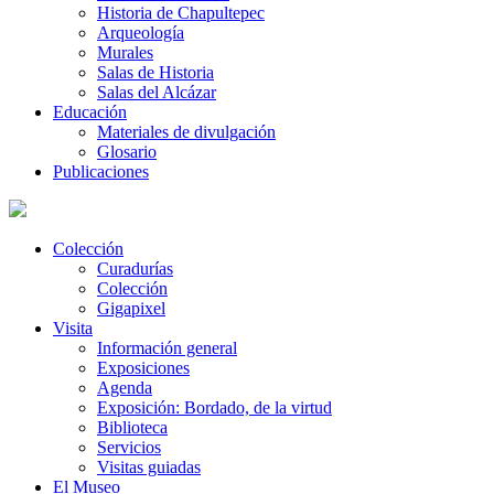
Historia de Chapultepec
Arqueología
Murales
Salas de Historia
Salas del Alcázar
Educación
Materiales de divulgación
Glosario
Publicaciones
Colección
Curadurías
Colección
Gigapixel
Visita
Información general
Exposiciones
Agenda
Exposición: Bordado, de la virtud
Biblioteca
Servicios
Visitas guiadas
El Museo