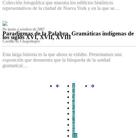
Colección fotográfica que muestra los edificios históricos
representativos de la ciudad de Nueva York y en la que se…
De junio a octubre de 2007
Paradigmas de la Palabra. Gramáticas indígenas de
los siglos XVI, XVII, XVIII
Castillo de Chapultepec
Esta larga historia es la que ahora se exhibe. Presentamos una
exposición que demuestra que la búsqueda de la unidad
gramatical…
1
2
3
4
5
6
7
8
9
10