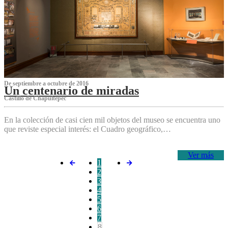
De septiembre a octubre de 2016
Un centenario de miradas
Castillo de Chapultepec
En la colección de casi cien mil objetos del museo se encuentra uno
que reviste especial interés: el Cuadro geográfico,…
Ver más
1
2
3
4
5
6
7
8