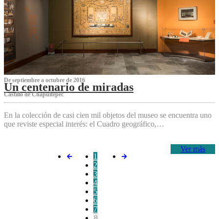
De septiembre a octubre de 2016
Un centenario de miradas
Castillo de Chapultepec
En la colección de casi cien mil objetos del museo se encuentra uno
que reviste especial interés: el Cuadro geográfico,…
Ver más
1
2
3
4
5
6
7
8