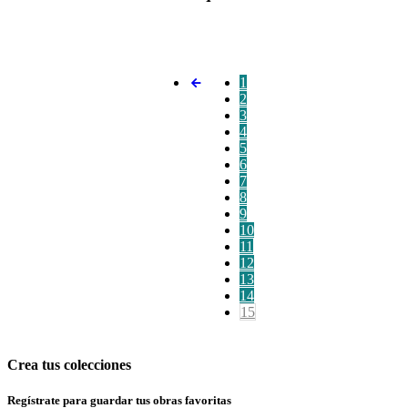
1
2
3
4
5
6
7
8
9
10
11
12
13
14
15
Crea tus colecciones
Regístrate para guardar tus obras favoritas