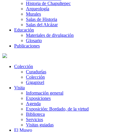
Historia de Chapultepec
Arqueología
Murales
Salas de Historia
Salas del Alcázar
Educación
Materiales de divulgación
Glosario
Publicaciones
Colección
Curadurías
Colección
Gigapixel
Visita
Información general
Exposiciones
Agenda
Exposición: Bordado, de la virtud
Biblioteca
Servicios
Visitas guiadas
El Museo