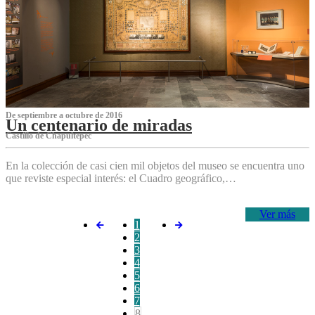
De septiembre a octubre de 2016
Un centenario de miradas
Castillo de Chapultepec
En la colección de casi cien mil objetos del museo se encuentra uno
que reviste especial interés: el Cuadro geográfico,…
Ver más
1
2
3
4
5
6
7
8