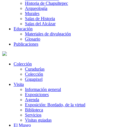
Historia de Chapultepec
Arqueología
Murales
Salas de Historia
Salas del Alcázar
Educación
Materiales de divulgación
Glosario
Publicaciones
Colección
Curadurías
Colección
Gigapixel
Visita
Información general
Exposiciones
Agenda
Exposición: Bordado, de la virtud
Biblioteca
Servicios
Visitas guiadas
El Museo