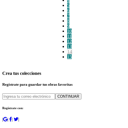
4
5
6
7
8
9
10
11
12
13
14
15
Crea tus colecciones
Regístrate para guardar tus obras favoritas
CONTINUAR
Regístrate con:
|
|
|
|