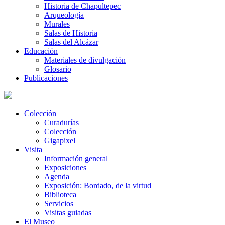
Historia de Chapultepec
Arqueología
Murales
Salas de Historia
Salas del Alcázar
Educación
Materiales de divulgación
Glosario
Publicaciones
Colección
Curadurías
Colección
Gigapixel
Visita
Información general
Exposiciones
Agenda
Exposición: Bordado, de la virtud
Biblioteca
Servicios
Visitas guiadas
El Museo