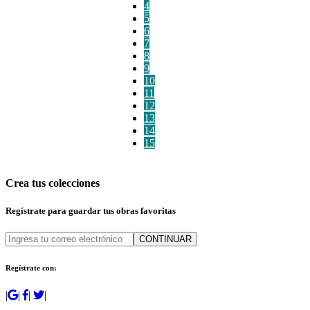
4
5
6
7
8
9
10
11
12
13
14
15
Crea tus colecciones
Regístrate para guardar tus obras favoritas
CONTINUAR
Regístrate con:
|
|
|
|