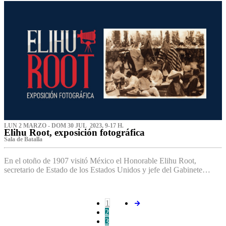
LUN 2 MARZO - DOM 30 JUL 2023, 9-17 H.
Elihu Root, exposición fotográfica
Sala de Batalla
En el otoño de 1907 visitó México el Honorable Elihu Root,
secretario de Estado de los Estados Unidos y jefe del Gabinete…
1
2
3