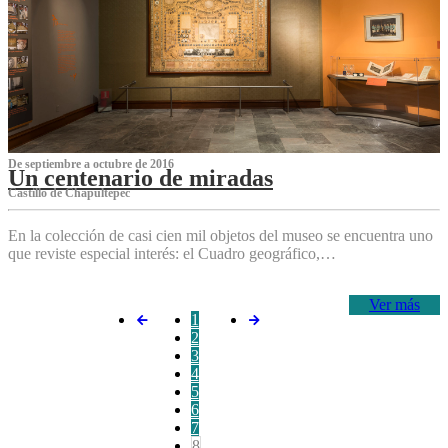
De septiembre a octubre de 2016
Un centenario de miradas
Castillo de Chapultepec
En la colección de casi cien mil objetos del museo se encuentra uno
que reviste especial interés: el Cuadro geográfico,…
Ver más
1
2
3
4
5
6
7
8