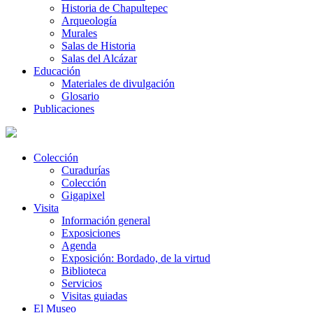
Historia de Chapultepec
Arqueología
Murales
Salas de Historia
Salas del Alcázar
Educación
Materiales de divulgación
Glosario
Publicaciones
Colección
Curadurías
Colección
Gigapixel
Visita
Información general
Exposiciones
Agenda
Exposición: Bordado, de la virtud
Biblioteca
Servicios
Visitas guiadas
El Museo