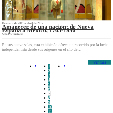
De enero de 2011 a abril de 2012
Amanecer de una nación: de Nueva
España a México, 1765-1836
Salas de historia
En sus nueve salas, esta exhibición ofrece un recorrido por la lucha
independentista desde sus orígenes en el año de…
Ver más
1
2
3
4
5
6
7
8
9
10
11