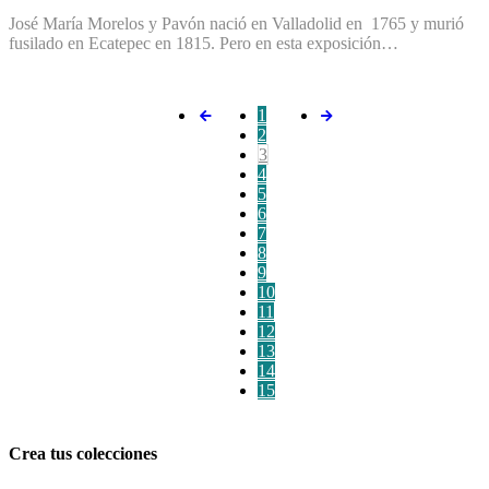
José María Morelos y Pavón nació en Valladolid en 1765 y murió
fusilado en Ecatepec en 1815. Pero en esta exposición…
1
2
3
4
5
6
7
8
9
10
11
12
13
14
15
Crea tus colecciones