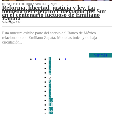
DE AGOSTO DE 2018 A ABRIL DE 2019
Reforma, libertad, justicia y ley. La
moneda del Ejército Libertador del Sur
en el centenario luctuoso de Emiliano
Zapata
Sala Siglo XX
Esta muestra exhibe parte del acervo del Banco de México
relacionado con Emiliano Zapata. Monedas única y de baja
circulación…
Ver más
1
2
3
4
5
6
7
8
9
10
11
12
13