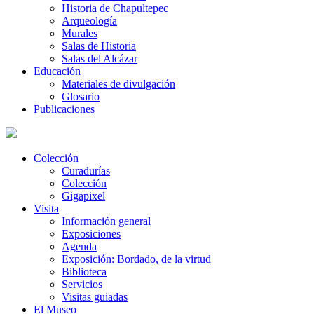
Historia de Chapultepec
Arqueología
Murales
Salas de Historia
Salas del Alcázar
Educación
Materiales de divulgación
Glosario
Publicaciones
Colección
Curadurías
Colección
Gigapixel
Visita
Información general
Exposiciones
Agenda
Exposición: Bordado, de la virtud
Biblioteca
Servicios
Visitas guiadas
El Museo