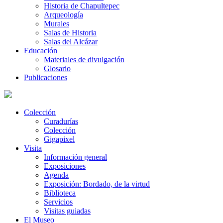
Historia de Chapultepec
Arqueología
Murales
Salas de Historia
Salas del Alcázar
Educación
Materiales de divulgación
Glosario
Publicaciones
Colección
Curadurías
Colección
Gigapixel
Visita
Información general
Exposiciones
Agenda
Exposición: Bordado, de la virtud
Biblioteca
Servicios
Visitas guiadas
El Museo