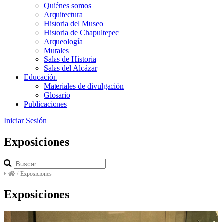
Quiénes somos
Arquitectura
Historia del Museo
Historia de Chapultepec
Arqueología
Murales
Salas de Historia
Salas del Alcázar
Educación
Materiales de divulgación
Glosario
Publicaciones
Iniciar Sesión
Exposiciones
/
Exposiciones
Exposiciones