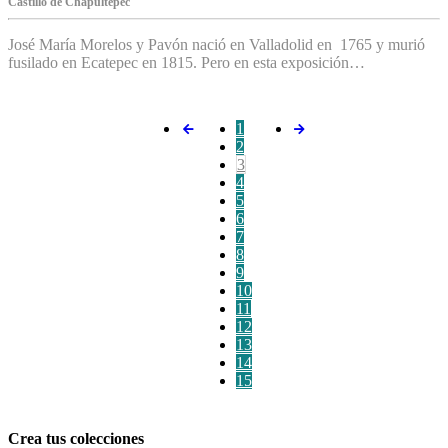
C‌astillo de Chapultepec
José María Morelos y Pavón nació en Valladolid en 1765 y murió
fusilado en Ecatepec en 1815. Pero en esta exposición…
1
2
3
4
5
6
7
8
9
10
11
12
13
14
15
Crea tus colecciones