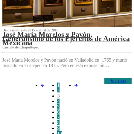
De diciembre de 2015 a abril de 2016
José María Morelos y Pavón,
Generalísimo de los Ejércitos de América
Mexicana
C‌astillo de Chapultepec
José María Morelos y Pavón nació en Valladolid en 1765 y murió
fusilado en Ecatepec en 1815. Pero en esta exposición…
Ver más
1
2
3
4
5
6
7
8
9
10