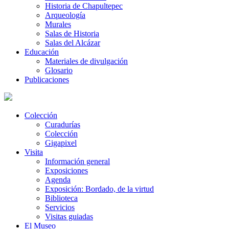
Historia de Chapultepec
Arqueología
Murales
Salas de Historia
Salas del Alcázar
Educación
Materiales de divulgación
Glosario
Publicaciones
Colección
Curadurías
Colección
Gigapixel
Visita
Información general
Exposiciones
Agenda
Exposición: Bordado, de la virtud
Biblioteca
Servicios
Visitas guiadas
El Museo