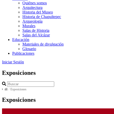
Quiénes somos
Arquitectura
Historia del Museo
Historia de Chapultepec
Arqueología
Murales
Salas de Historia
Salas del Alcázar
Educación
Materiales de divulgación
Glosario
Publicaciones
Iniciar Sesión
Exposiciones
/
Exposiciones
Exposiciones