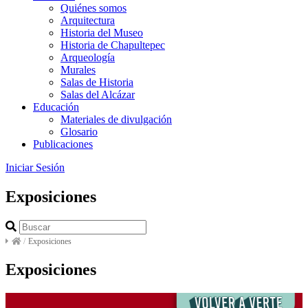
Quiénes somos
Arquitectura
Historia del Museo
Historia de Chapultepec
Arqueología
Murales
Salas de Historia
Salas del Alcázar
Educación
Materiales de divulgación
Glosario
Publicaciones
Iniciar Sesión
Exposiciones
/
Exposiciones
Exposiciones