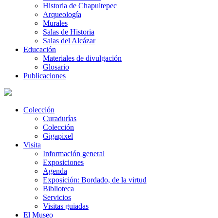
Historia de Chapultepec
Arqueología
Murales
Salas de Historia
Salas del Alcázar
Educación
Materiales de divulgación
Glosario
Publicaciones
Colección
Curadurías
Colección
Gigapixel
Visita
Información general
Exposiciones
Agenda
Exposición: Bordado, de la virtud
Biblioteca
Servicios
Visitas guiadas
El Museo