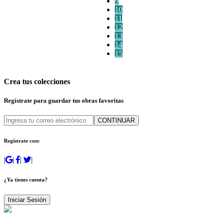
9
10
11
12
13
14
15
Crea tus colecciones
Regístrate para guardar tus obras favoritas
CONTINUAR
Regístrate con:
|
|
|
|
¿Ya tienes cuenta?
Iniciar Sesión