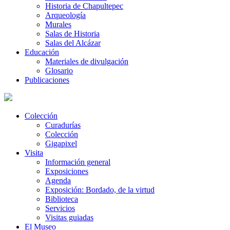
Historia de Chapultepec
Arqueología
Murales
Salas de Historia
Salas del Alcázar
Educación
Materiales de divulgación
Glosario
Publicaciones
Colección
Curadurías
Colección
Gigapixel
Visita
Información general
Exposiciones
Agenda
Exposición: Bordado, de la virtud
Biblioteca
Servicios
Visitas guiadas
El Museo