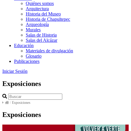
Quiénes somos
Arquitectura
Historia del Museo
Historia de Chapultepec
Arqueología
Murales
Salas de Historia
Salas del Alcázar
Educación
Materiales de divulgación
Glosario
Publicaciones
Iniciar Sesión
Exposiciones
/
Exposiciones
Exposiciones