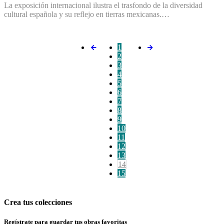
La exposición internacional ilustra el trasfondo de la diversidad
cultural española y su reflejo en tierras mexicanas.…
1
2
3
4
5
6
7
8
9
10
11
12
13
14
15
Crea tus colecciones
Regístrate para guardar tus obras favoritas