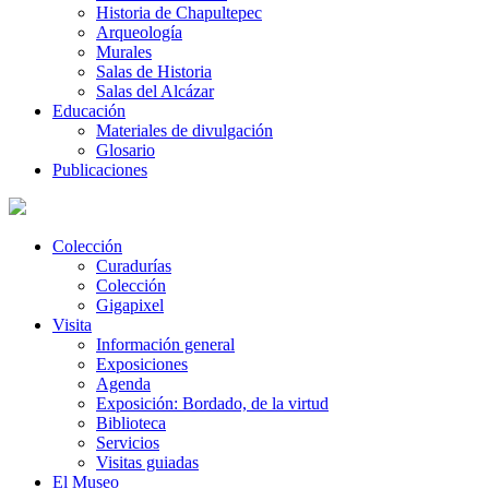
Historia de Chapultepec
Arqueología
Murales
Salas de Historia
Salas del Alcázar
Educación
Materiales de divulgación
Glosario
Publicaciones
Colección
Curadurías
Colección
Gigapixel
Visita
Información general
Exposiciones
Agenda
Exposición: Bordado, de la virtud
Biblioteca
Servicios
Visitas guiadas
El Museo