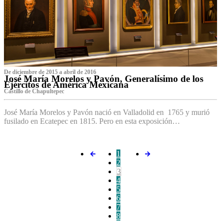
De diciembre de 2015 a abril de 2016
José María Morelos y Pavón, Generalísimo de los
Ejércitos de América Mexicana
C‌astillo de Chapultepec
José María Morelos y Pavón nació en Valladolid en 1765 y murió
fusilado en Ecatepec en 1815. Pero en esta exposición…
1
2
3
4
5
6
7
8