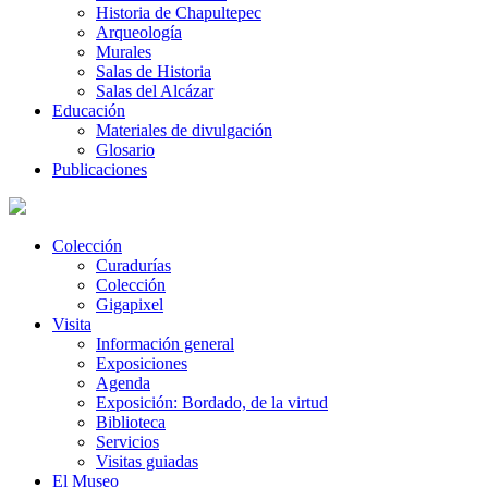
Historia de Chapultepec
Arqueología
Murales
Salas de Historia
Salas del Alcázar
Educación
Materiales de divulgación
Glosario
Publicaciones
Colección
Curadurías
Colección
Gigapixel
Visita
Información general
Exposiciones
Agenda
Exposición: Bordado, de la virtud
Biblioteca
Servicios
Visitas guiadas
El Museo