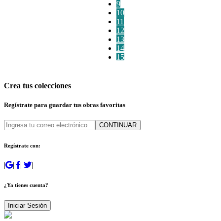
9
10
11
12
13
14
15
Crea tus colecciones
Regístrate para guardar tus obras favoritas
CONTINUAR
Regístrate con:
|
|
|
|
¿Ya tienes cuenta?
Iniciar Sesión