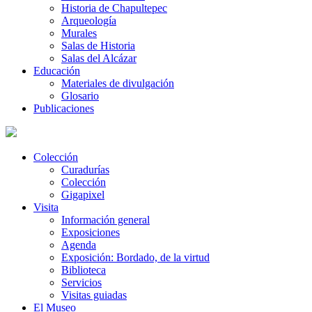
Historia de Chapultepec
Arqueología
Murales
Salas de Historia
Salas del Alcázar
Educación
Materiales de divulgación
Glosario
Publicaciones
Colección
Curadurías
Colección
Gigapixel
Visita
Información general
Exposiciones
Agenda
Exposición: Bordado, de la virtud
Biblioteca
Servicios
Visitas guiadas
El Museo