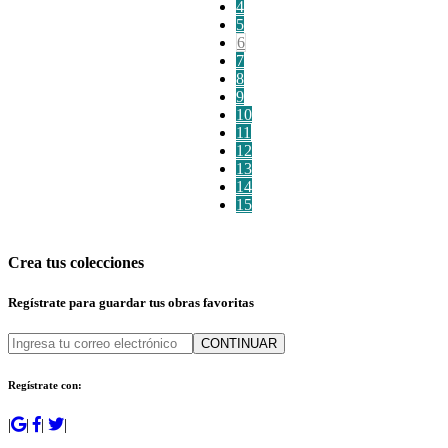
4
5
6
7
8
9
10
11
12
13
14
15
Crea tus colecciones
Regístrate para guardar tus obras favoritas
CONTINUAR
Regístrate con:
|
|
|
|