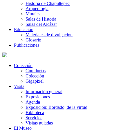
Historia de Chapultepec
Arqueología
Murales
Salas de Historia
Salas del Alcázar
Educación
Materiales de divulgación
Glosario
Publicaciones
Colección
Curadurías
Colección
Gigapixel
Visita
Información general
Exposiciones
Agenda
Exposición: Bordado, de la virtud
Biblioteca
Servicios
Visitas guiadas
El Museo