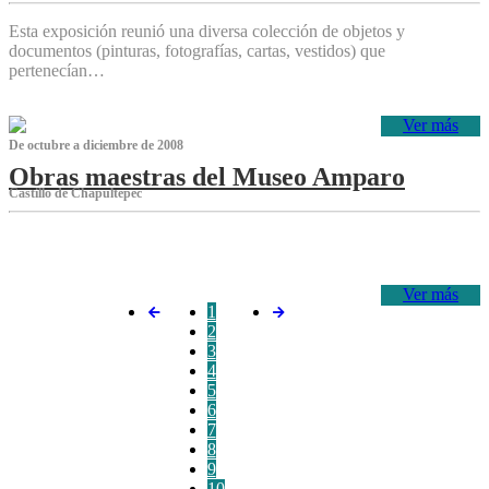
Esta exposición reunió una diversa colección de objetos y
documentos (pinturas, fotografías, cartas, vestidos) que
pertenecían…
Ver más
De octubre a diciembre de 2008
Obras maestras del Museo Amparo
Castillo de Chapultepec
‌
Ver más
1
2
3
4
5
6
7
8
9
10