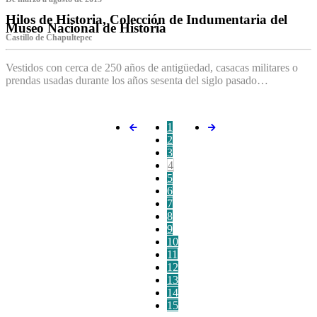
Hilos de Historia, Colección de Indumentaria del
Museo Nacional de Historia
Castillo de Chapultepec
Vestidos con cerca de 250 años de antigüedad, casacas militares o
prendas usadas durante los años sesenta del siglo pasado…
1
2
3
4
5
6
7
8
9
10
11
12
13
14
15