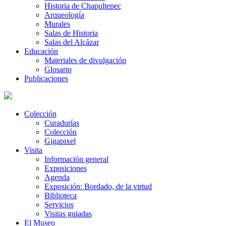
Historia de Chapultepec
Arqueología
Murales
Salas de Historia
Salas del Alcázar
Educación
Materiales de divulgación
Glosario
Publicaciones
Colección
Curadurías
Colección
Gigapixel
Visita
Información general
Exposiciones
Agenda
Exposición: Bordado, de la virtud
Biblioteca
Servicios
Visitas guiadas
El Museo