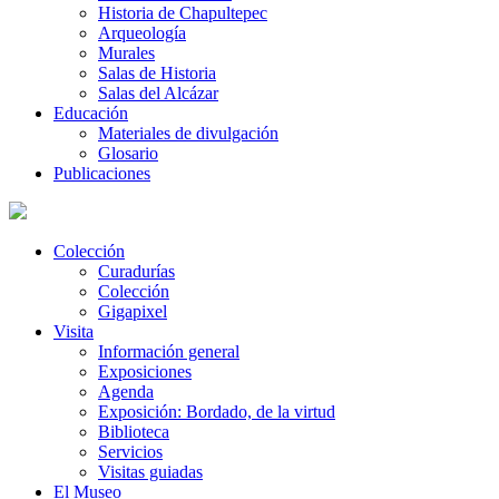
Historia de Chapultepec
Arqueología
Murales
Salas de Historia
Salas del Alcázar
Educación
Materiales de divulgación
Glosario
Publicaciones
Colección
Curadurías
Colección
Gigapixel
Visita
Información general
Exposiciones
Agenda
Exposición: Bordado, de la virtud
Biblioteca
Servicios
Visitas guiadas
El Museo