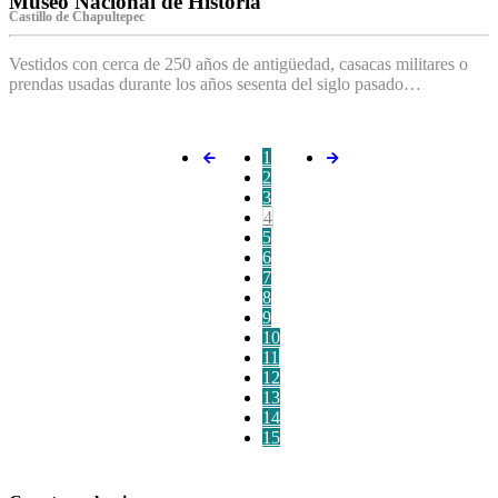
Museo Nacional de Historia
Castillo de Chapultepec
Vestidos con cerca de 250 años de antigüedad, casacas militares o
prendas usadas durante los años sesenta del siglo pasado…
1
2
3
4
5
6
7
8
9
10
11
12
13
14
15