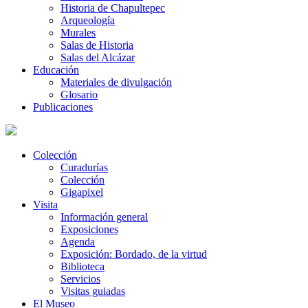
Historia de Chapultepec
Arqueología
Murales
Salas de Historia
Salas del Alcázar
Educación
Materiales de divulgación
Glosario
Publicaciones
Colección
Curadurías
Colección
Gigapixel
Visita
Información general
Exposiciones
Agenda
Exposición: Bordado, de la virtud
Biblioteca
Servicios
Visitas guiadas
El Museo