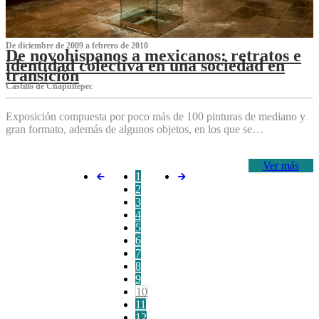
De diciembre de 2009 a febrero de 2010
De novohispanos a mexicanos: retratos e
identidad colectiva en una sociedad en
transición
Castillo de Chapultepec
Exposición compuesta por poco más de 100 pinturas de mediano y
gran formato, además de algunos objetos, en los que se…
Ver más
1
2
3
4
5
6
7
8
9
10
11
12