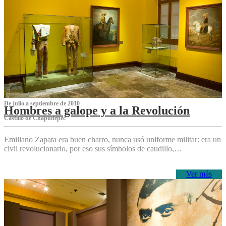
De julio a septiembre de 2010
Hombres a galope y a la Revolución
Castillo de Chapultepec
Emiliano Zapata era buen charro, nunca usó uniforme militar: era un
civil revolucionario, por eso sus símbolos de caudillo,…
Ver más