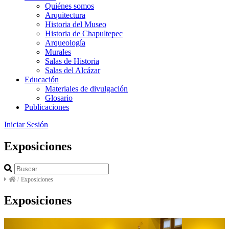
Quiénes somos
Arquitectura
Historia del Museo
Historia de Chapultepec
Arqueología
Murales
Salas de Historia
Salas del Alcázar
Educación
Materiales de divulgación
Glosario
Publicaciones
Iniciar Sesión
Exposiciones
/
Exposiciones
Exposiciones