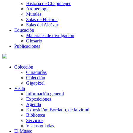
Historia de Chapultepec
Arqueología
Murales
Salas de Historia
Salas del Alcázar
Educación
Materiales de divulgación
Glosario
Publicaciones
Colección
Curadurías
Colección
Gigapixel
Visita
Información general
Exposiciones
Agenda
Exposición: Bordado, de la virtud
Biblioteca
Servicios
Visitas guiadas
El Museo