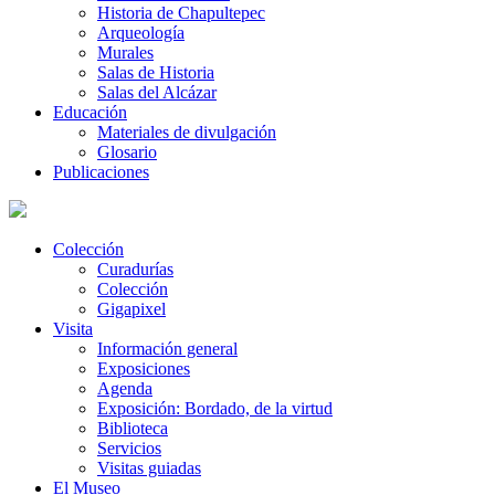
Historia de Chapultepec
Arqueología
Murales
Salas de Historia
Salas del Alcázar
Educación
Materiales de divulgación
Glosario
Publicaciones
Colección
Curadurías
Colección
Gigapixel
Visita
Información general
Exposiciones
Agenda
Exposición: Bordado, de la virtud
Biblioteca
Servicios
Visitas guiadas
El Museo