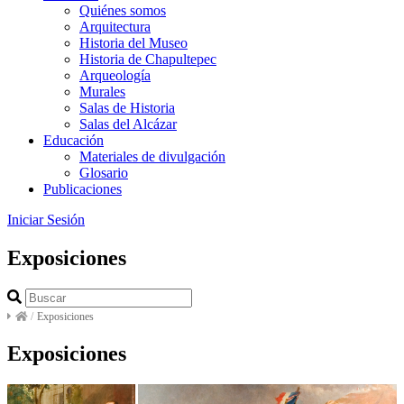
Quiénes somos
Arquitectura
Historia del Museo
Historia de Chapultepec
Arqueología
Murales
Salas de Historia
Salas del Alcázar
Educación
Materiales de divulgación
Glosario
Publicaciones
Iniciar Sesión
Exposiciones
/
Exposiciones
Exposiciones