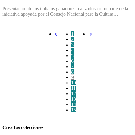
Presentación de los trabajos ganadores realizados como parte de la
iniciativa apoyada por el Consejo Nacional para la Cultura…
1
2
3
4
5
6
7
8
9
10
11
12
13
14
15
Crea tus colecciones